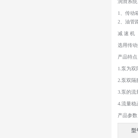
润滑系统
1、传动
2、油管
减 速 机
选用传动
产品特点
1.泵为
2.泵双
3.泵的
4.流量
产品参数
型号