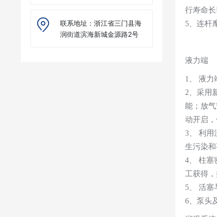
行寿命长
联系地址：浙江省三门县海
5、连杆
润街道滨海新城金源路2号
液力端
1、 液
2、采用
能；放气
动开启，
3、 利
生污染和
4、 柱
工获得，
5、 活
6、泵头