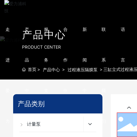
走
产
服
合
新
联
语
产品中心
PRODUCT CENTER
进
品
务
作
闻
系
言
首页
三缸立式过程液
产品中心
过程液压隔膜泵
爱
中
支
伙
中
我
产品类别
力
心
持
伴
心
们
计量泵