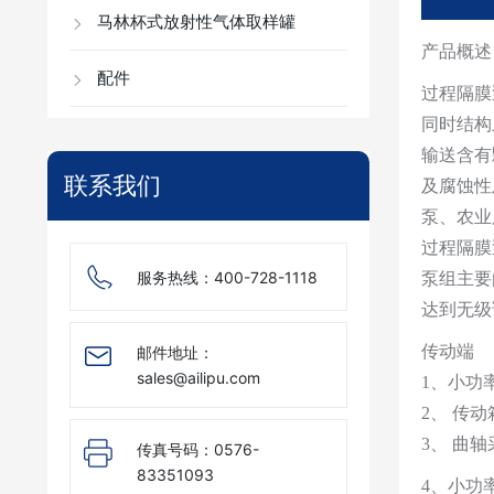
马林杯式放射性气体取样罐
产品概述
配件
过程隔膜
同时结构
输送含有
联系我们
及腐蚀性
泵、农业
过程隔膜
服务热线：
400-728-1118
泵组主要
达到无级
传动端
邮件地址：
sales@ailipu.com
1、小功
2、 传
3、 曲
传真号码：
0576-
83351093
4、小功