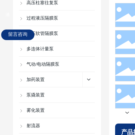
高压柱塞往复泵
浦
过程液压隔膜泵
留言咨询
液压软管隔膜泵
多连体计量泵
气动/电动隔膜泵
加药装置
泵撬装置
雾化装置
射流器
产品