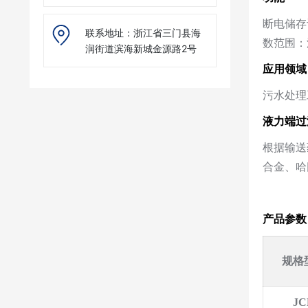
断电储存
联系地址：浙江省三门县海
数范围：流量
润街道滨海新城金源路2号
应用领域
污水处理
液力端过
根据输送
合金、哈
产品参数
规格型
JC