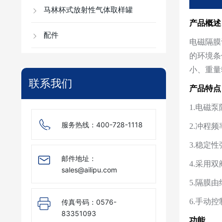
马林杯式放射性气体取样罐
产品概述
配件
电磁隔膜计
的环境条件
小、重量
联系我们
产品特点
1.电磁
服务热线：
400-728-1118
2.冲程
3.稳定性
邮件地址：
4.采用
sales@ailipu.com
5.隔膜
6.手动
传真号码：
0576-
83351093
功能